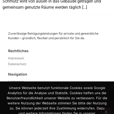
Schmutz wird von außen in das Gebäude getragen und
gemeinsam genutzte Räume werden täglich […]
Zuverlässige Reinigungsleistungen für private und gewerbliche
Kunden – gründlich, flexibel und persönlich für Sie da.
Rechtliches
Impressum
Datenschutz
Navigation
Leistungen
Über uns
Unsere Webseite benutzt funktionale Cookies sowie Google
Analytics für die Analyse und Statistik. Cookies helfen uns die
Kunden
Benutzerfreundlichkeit unserer Website zu verbessern. Für die
FAQ
weitere Nutzung der Webseite stimmen Sie bitte der Nutzung
zu. Sie können jederzeit Ihre Zustimmung widerrufen. Dazu
Kontakt
und weitere Informationen finden Sie in unserer